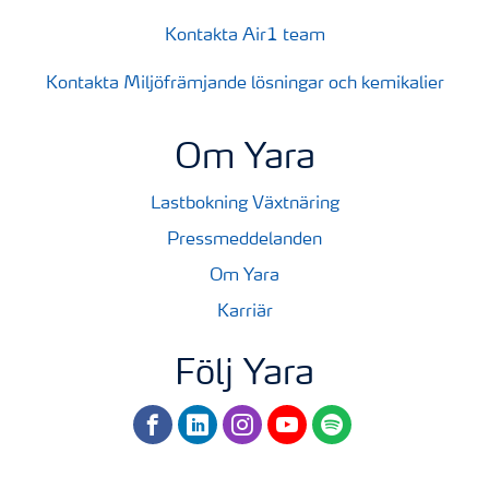
Kontakta Air1 team
Kontakta Miljöfrämjande lösningar och kemikalier
Om Yara
Lastbokning Växtnäring
Pressmeddelanden
Om Yara
Karriär
Följ Yara
facebook
linkedin
instagram
youtube
spotify