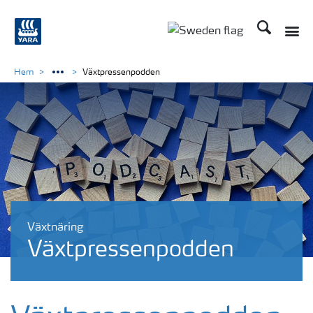
Sök
Toggle
Toggle country langu
Hem
Växtpressenpodden
Växtnäring
Växtpressenpodden