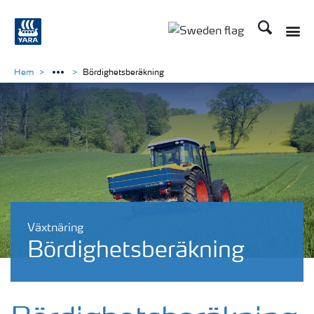
Sök
Toggle
Toggle country langu
Hem
Bördighetsberäkning
Växtnäring
Bördighetsberäkning