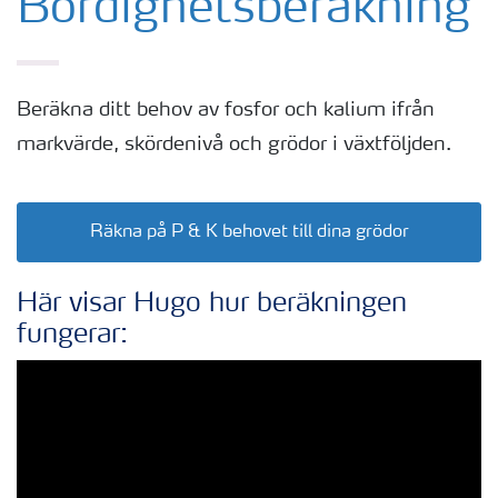
Bördighetsberäkning
Beräkna ditt behov av fosfor och kalium ifrån
markvärde, skördenivå och grödor i växtföljden.
Räkna på P & K behovet till dina grödor
Här visar Hugo hur beräkningen
fungerar: