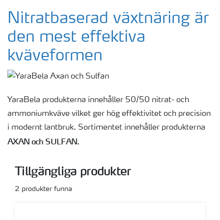
YaraMila®
Nitratbaserad växtnäring är
den mest effektiva
YaraBela®
kväveformen
YaraLiva®
YaraBela produkterna innehåller 50/50 nitrat- och
YaraSuna™
ammoniumkväve vilket ger hög effektivitet och precision
i modernt lantbruk. Sortimentet innehåller produkterna
YaraVita®
AXAN och
SULFAN.
Tillgängliga produkter
YaraAmplix™
2
produkter funna
YaraTera™