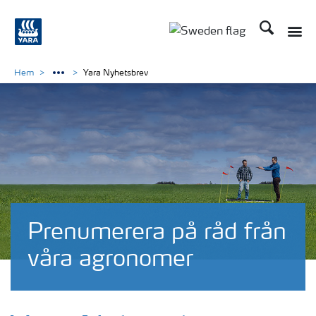
Sök
Toggle
Toggle country langu
Hem
Yara Nyhetsbrev
Prenumerera på råd från
våra agronomer