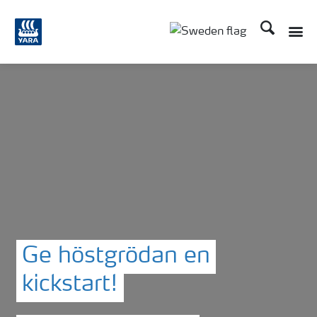
Sök
Toggle
Toggle country langu
Ge höstgrödan en
kickstart!