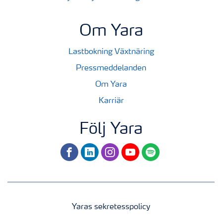
Om Yara
Lastbokning Växtnäring
Pressmeddelanden
Om Yara
Karriär
Följ Yara
facebook
linkedin
instagram
youtube
spotify
Yaras sekretesspolicy