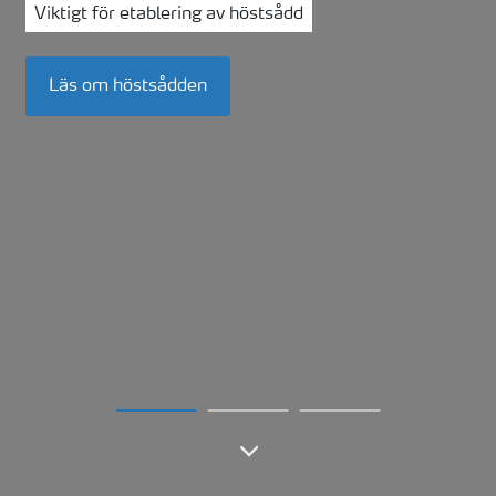
Viktigt för etablering av höstsådd
Läs om höstsådden