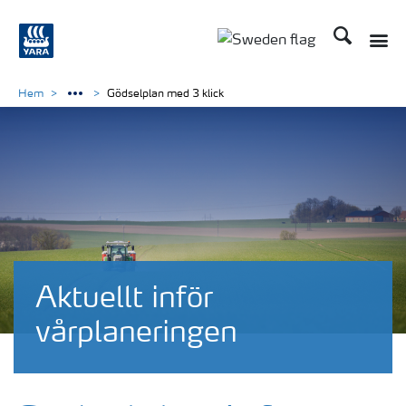
Sök
Toggle
Toggle country langu
Hem
Gödselplan med 3 klick
Aktuellt inför
vårplaneringen