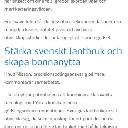
har angett om dina fält, grödor, skördenivåer och
markkarteringsvärden.
För kvävedelen får du dessutom rekommendationer om
mängden kväve, antalet givor och vid vilka
utvecklingsstadier det är lämpligt att sprida gödsel.
Stärka svenskt lantbruk och
skapa bonnanytta
Knud Nissen, precisionsodlingsansvarig på Yara,
kommenterar samarbetet.
– Vi utnyttjar potentialen i att kombinera Dataväxts
teknologi med Yaras kunskap inom
gödslingsrekommendationer. Sveriges lantbrukare vill
utveckla sig, de söker kunskap för att göra det och vi
kommer nu kunna förse lantbruket med både tekniska