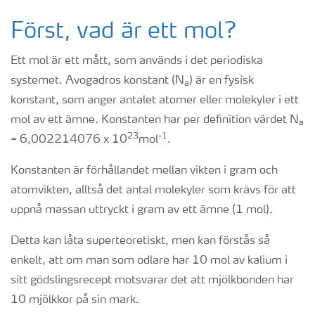
Först, vad är ett mol?
Ett mol är ett mått, som används i det periodiska
systemet. Avogadros konstant (N
) är en fysisk
a
konstant, som anger antalet atomer eller molekyler i ett
mol av ett ämne. Konstanten har per definition värdet N
a
23
-1
= 6,002214076 x 10
mol
.
Konstanten är förhållandet mellan vikten i gram och
atomvikten, alltså det antal molekyler som krävs för att
uppnå massan uttryckt i gram av ett ämne (1 mol).
Detta kan låta superteoretiskt, men kan förstås så
enkelt, att om man som odlare har 10 mol av kalium i
sitt gödslingsrecept motsvarar det att mjölkbonden har
10 mjölkkor på sin mark.