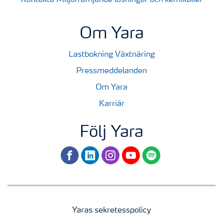
Kontakta Miljöfrämjande lösningar och kemikalier
Om Yara
Lastbokning Växtnäring
Pressmeddelanden
Om Yara
Karriär
Följ Yara
facebook
linkedin
instagram
youtube
spotify
Yaras sekretesspolicy