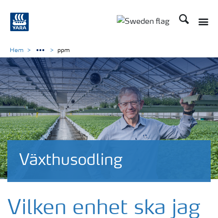
Sök
Hem
ppm
Växthusodling
Vilken enhet ska jag