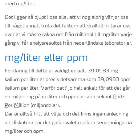
med mg/liter.
Det ligger så djupt i oss alla, att vi nog aldrig vänjer oss
till något annat, trots det faktum att vi alltid irriterar oss
över at vi måste räkna om från millimol till mg/liter varje
gång vi får analysresultat från nederländska laboratorier.
mg/liter eller ppm
Förklaring till detta är väldigt enkelt. 39,0983 mg
kalium per liter är precis detsamma som 39,0983 ppm
kalium per liter. Varför det? Jo helt enkelt för att det går
en miljon mg på en liter och ppm är som bekant
P
arts
P
er
M
illion (miljondelar).
Der är alltså fritt att välja och det finns ingen anledning
att diskutera när det gäller valet mellem benämningarna
mg/liter och ppm.