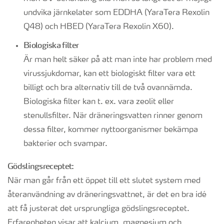
undvika järnkelater som EDDHA (YaraTera Rexolin
Q48) och HBED (YaraTera Rexolin X60).
Biologiska filter
Är man helt säker på att man inte har problem med
virussjukdomar, kan ett biologiskt filter vara ett
billigt och bra alternativ till de två ovannämda.
Biologiska filter kan t. ex. vara zeolit eller
stenullsfilter. När dräneringsvatten rinner genom
dessa filter, kommer nyttoorganismer bekämpa
bakterier och svampar.
Gödslingsreceptet:
När man går från ett öppet till ett slutet system med
återanvändning av dräneringsvattnet, är det en bra idé
att få justerat det ursprungliga gödslingsreceptet.
Erfarenheten visar att kalcium, magnesium och