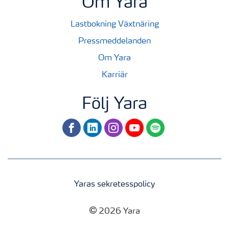
Om Yara
Lastbokning Växtnäring
Pressmeddelanden
Om Yara
Karriär
Följ Yara
facebook
linkedin
instagram
youtube
spotify
Yaras sekretesspolicy
2026 Yara