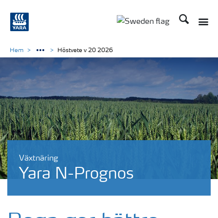
Sök
Toggle
Toggle country langu
Hem
Höstvete v 20 2026
Växtnäring
Yara N-Prognos