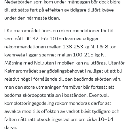
Nederbörden som kom under måndagen bör dock bidra
till att sätta fart på effekten av tidigare tillfört kväve
under den närmaste tiden.
I Kalmarområdet finns nu rekommendationer för fält
som nått DC 32. För 10 ton kvarnvete ligger
rekommendationen mellan 138-253 kg N. För 8 ton
kvanrvete ligger spannet mellan 100-215 kg N.
Mätning med Nollrutan i mobilen kan nu utföras. Utanför
Kalmarområdet ser gödslingsbehovet i nuläget ut att bli
relativt högt i förhållande till den bedömda skördenivån,
men den stora utmaningen framöver blir fortsatt att
bedöma skördepotentialen i bestånden. Eventuell
kompletteringsgödsling rekommenderas därför att
avvakta med tills effekten av vädret blivit tydligare och
fälten nått rätt utvecklingsstadium om cirka 10–14
dagar.