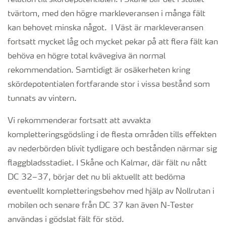
relation till skördepotentialen. I Skåne blir det i stället
tvärtom, med den högre markleveransen i många fält
kan behovet minska något. I Väst är markleveransen
fortsatt mycket låg och mycket pekar på att flera fält kan
behöva en högre total kvävegiva än normal
rekommendation. Samtidigt är osäkerheten kring
skördepotentialen fortfarande stor i vissa bestånd som
tunnats av vintern.
Vi rekommenderar fortsatt att avvakta
kompletteringsgödsling i de flesta områden tills effekten
av nederbörden blivit tydligare och bestånden närmar sig
flaggbladsstadiet. I Skåne och Kalmar, där fält nu nått
DC 32–37, börjar det nu bli aktuellt att bedöma
eventuellt kompletteringsbehov med hjälp av Nollrutan i
mobilen och senare från DC 37 kan även N-Tester
användas i gödslat fält för stöd.