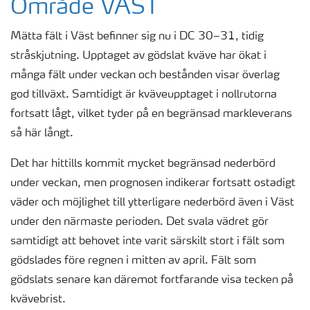
Område VÄST
Mätta fält i Väst befinner sig nu i DC 30–31, tidig
stråskjutning. Upptaget av gödslat kväve har ökat i
många fält under veckan och bestånden visar överlag
god tillväxt. Samtidigt är kväveupptaget i nollrutorna
fortsatt lågt, vilket tyder på en begränsad markleverans
så här långt.
Det har hittills kommit mycket begränsad nederbörd
under veckan, men prognosen indikerar fortsatt ostadigt
väder och möjlighet till ytterligare nederbörd även i Väst
under den närmaste perioden. Det svala vädret gör
samtidigt att behovet inte varit särskilt stort i fält som
gödslades före regnen i mitten av april. Fält som
gödslats senare kan däremot fortfarande visa tecken på
kvävebrist.