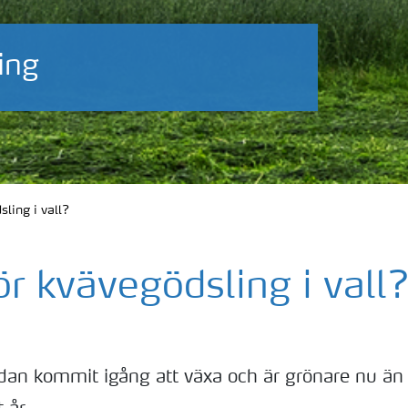
ing
ling i vall?
r kvävegödsling i vall
dan kommit igång att växa och är grönare nu än d