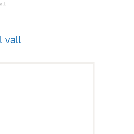
ll.
 vall
YaraBela SULFAN