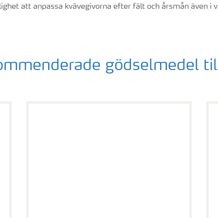
lighet att anpassa kvävegivorna efter fält och årsmån även i va
mmenderade gödselmedel till
YaraMila 26-3-5