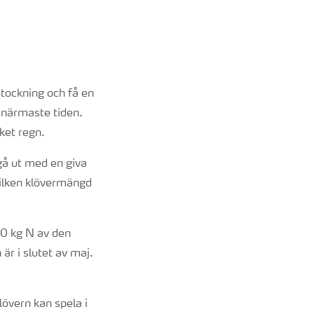
stockning och få en
n närmaste tiden.
ket regn.
gå ut med en giva
 vilken klövermängd
 40 kg N av den
är i slutet av maj.
lövern kan spela i