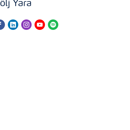
ölj Yara
cebook
linkedin
instagram
youtube
spotify