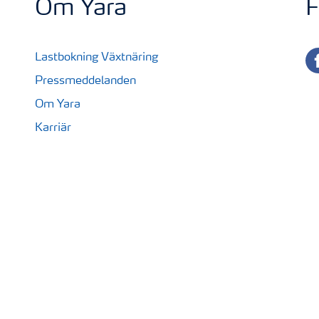
Om Yara
F
fa
Lastbokning Växtnäring
Pressmeddelanden
Om Yara
Karriär