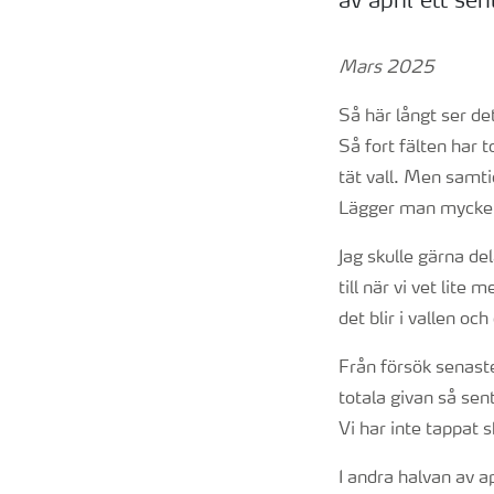
av april ett sent
Mars 2025
Så här långt ser det 
Så fort fälten har 
tät vall. Men samti
Lägger man mycket k
Jag skulle gärna d
till när vi vet lite
det blir i vallen o
Från försök senaste 
totala givan så sen
Vi har inte tappat 
I andra halvan av ap