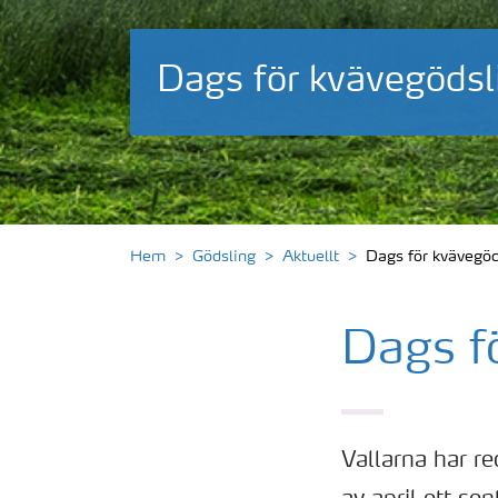
Dags för kvävegödsl
Hem
Gödsling
Aktuellt
Dags för kvävegöds
Dags fö
Vallarna har re