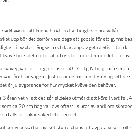
 år.
verkligen ut att kunna bli ett riktigt tidigt och bra vallår.
torkat upp bör det därför vara dags att gödsla för att gynna be
digt är tillväxten långsam och kväveupptaget relativt litet de
väve finns det därför alltid risk för förluster om det blir myc
ela kvävegivan och lägga kanske 60 -70 kg N tidigt och sedan 
 mer vart året tar vägen. Just nu är det närmast omöjligt att se
ch det är ju avgörande för hur mycket kväve den behöver.
3 åren vet vi att det går alldeles utmärkt att köra i vart fall
t som ca 20 cm hög vall dvs oftast i slutet av april om skörden 
skörd alls och ökar säkerheten en del.
ril bör vi också ha mycket större chans att avgöra vilken roll k