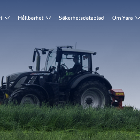
i
Hållbarhet
Säkerhetsdatablad
Om Yara