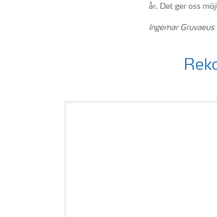
år. Det ger oss möj
Ingemar Gruvaeus
Reko
YaraBela AXAN