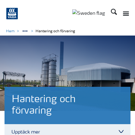
Sök
Toggle
Toggle country langu
Hem
Hantering och förvaring
Hantering och
förvaring
Upptäck mer
Toggl