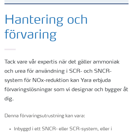
Vattenfri ammoniak
Hantering och
förvaring
Ammoniaklösning
Urea för minskning av NOx-utsläpp
Tack vare vår expertis när det gäller ammoniak
och urea för användning i SCR- och SNCR-
system för NOx-reduktion kan Yara erbjuda
förvaringslösningar som vi designar och bygger åt
dig.
Denna förvaringsutrustning kan vara:
Inbyggd i ett SNCR- eller SCR-system, eller i