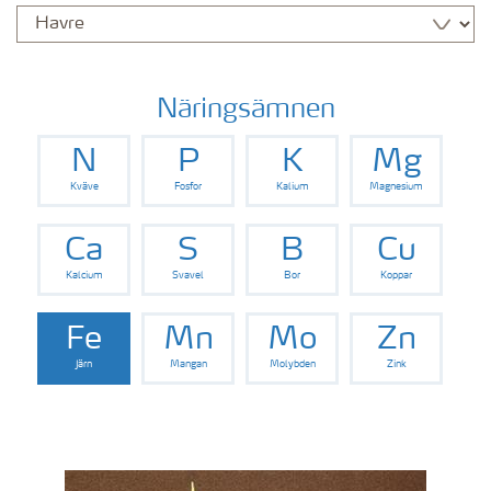
Näringsämnen
N
P
K
Mg
Kväve
Fosfor
Kalium
Magnesium
Ca
S
B
Cu
Kalcium
Svavel
Bor
Koppar
Fe
Mn
Mo
Zn
Järn
Mangan
Molybden
Zink