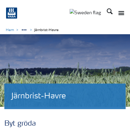
Sök
Toggle
Toggle country langu
Hem
Järnbrist-Havre
Järnbrist-Havre
Byt gröda