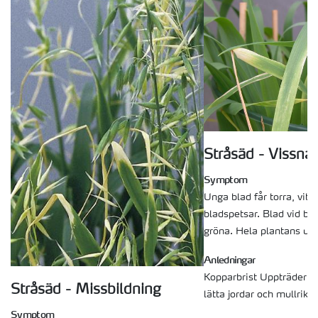
Stråsäd - Vissna
Symptom
Unga blad får torra, vita
bladspetsar. Blad vid bas
gröna. Hela plantans ut
Anledningar
Kopparbrist Uppträder fr
Stråsäd - Missbildning
lätta jordar och mullrika 
Symptom