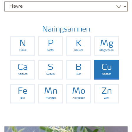
Näringsämnen
N
P
K
Mg
Kväve
Fosfor
Kalium
Magnesium
Ca
S
B
Cu
Kalcium
Svavel
Bor
Koppar
Fe
Mn
Mo
Zn
Järn
Mangan
Molybden
Zink