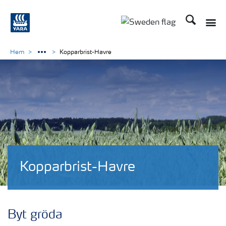
Sök
Toggle
Toggle country langu
Hem
Kopparbrist-Havre
Kopparbrist-Havre
Byt gröda