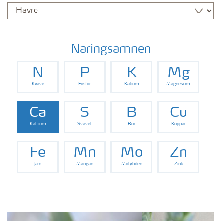
Näringsämnen
N
P
K
Mg
Kväve
Fosfor
Kalium
Magnesium
Ca
S
B
Cu
Kalcium
Svavel
Bor
Koppar
Fe
Mn
Mo
Zn
Järn
Mangan
Molybden
Zink