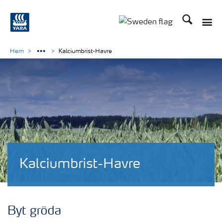
Sök
Toggle
Toggle country langu
Hem
Kalciumbrist-Havre
Kalciumbrist-Havre
Byt gröda