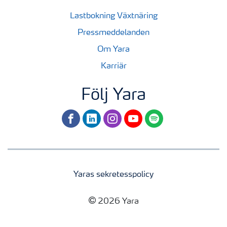
Lastbokning Växtnäring
Pressmeddelanden
Om Yara
Karriär
Följ Yara
facebook
linkedin
instagram
youtube
spotify
Yaras sekretesspolicy
2026 Yara