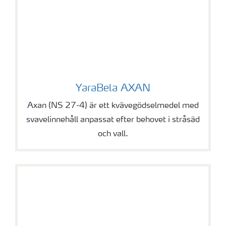
YaraBela AXAN
YaraBela AXAN
Axan (NS 27-4) är ett kvävegödselmedel med
svavelinnehåll anpassat efter behovet i stråsäd
och vall.