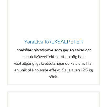
YaraLiva KALKSALPETER
YaraLiva KALKSALPETER
Innehåller nitratkväve som ger en säker och
snabb kväveeffekt samt en hög halt
växttillgängligt kvalitetshöjande kalcium. Har
en unik pH-höjande effekt. Säljs även i 25 kg
säck.