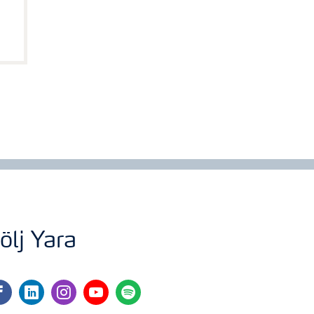
ölj Yara
cebook
linkedin
instagram
youtube
spotify