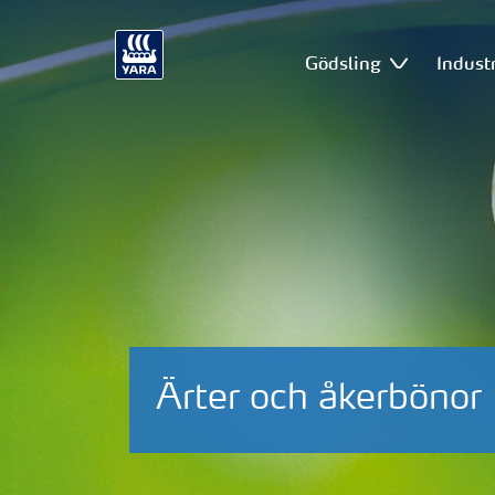
Gödsling
Industr
Ärter och åkerbönor