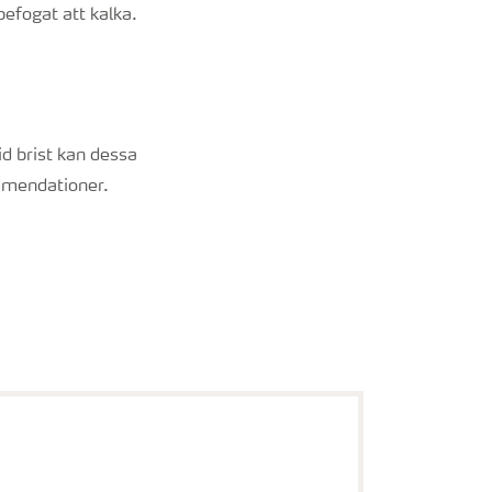
befogat att kalka.
d brist kan dessa
mmendationer.