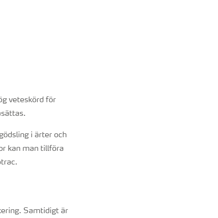
ög veteskörd för
asättas.
gödsling i ärter och
tor kan man tillföra
trac.
xering. Samtidigt är