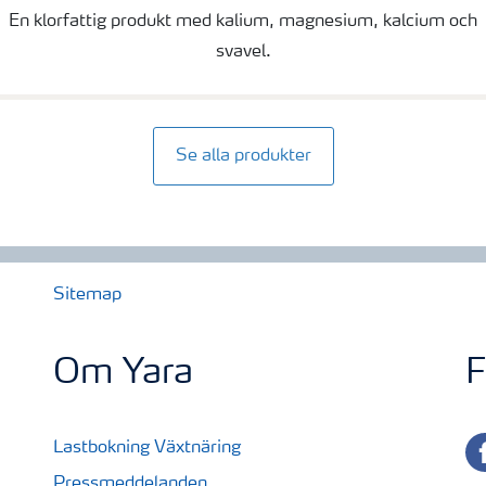
En klorfattig produkt med kalium, magnesium, kalcium och
svavel.
Se alla produkter
Sitemap
Om Yara
F
fa
Lastbokning Växtnäring
Pressmeddelanden