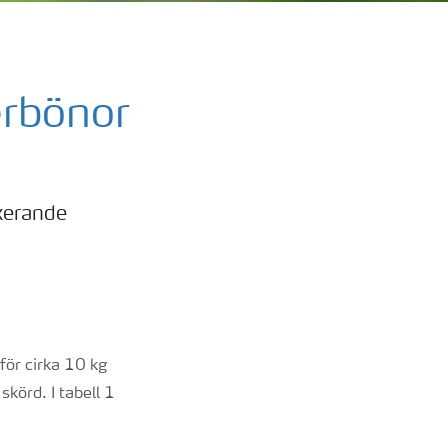
erbönor
xerande
för cirka 10 kg
skörd. I tabell 1