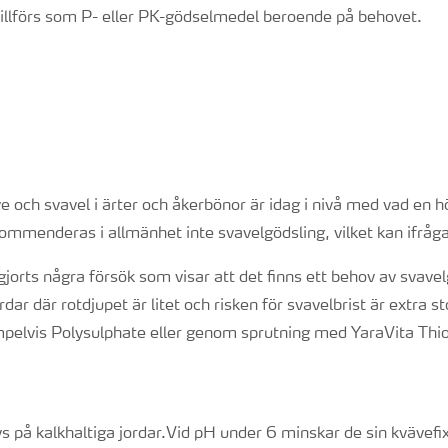
tillförs som P- eller PK-gödselmedel beroende på behovet.
e och svavel i ärter och åkerbönor är idag i nivå med vad en h
ommenderas i allmänhet inte svavelgödsling, vilket kan ifråg
gjorts några försök som visar att det finns ett behov av svavel
rdar där rotdjupet är litet och risken för svavelbrist är extra s
elvis Polysulphate eller genom sprutning med YaraVita Thio
vs på kalkhaltiga jordar.Vid pH under 6 minskar de sin kvävefi