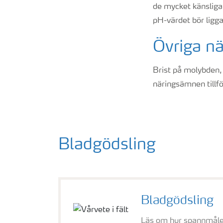
de mycket känsliga 
pH-värdet bör ligg
Övriga n
Brist på molybden,
näringsämnen tillf
Bladgödsling
Bladgödsling
Läs om hur spannmåle