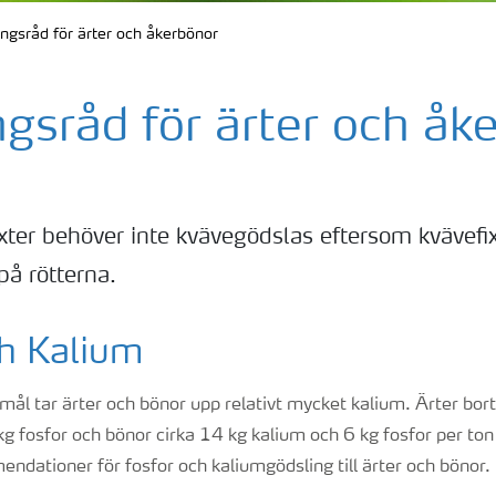
ngsråd för ärter och åkerbönor
gsråd för ärter och åk
xter behöver inte kvävegödslas eftersom kvävefi
på rötterna.
ch Kalium
l tar ärter och bönor upp relativt mycket kalium. Ärter bort
kg fosfor och bönor cirka 14 kg kalium och 6 kg fosfor per ton 
ndationer för fosfor och kaliumgödsling till ärter och bönor.