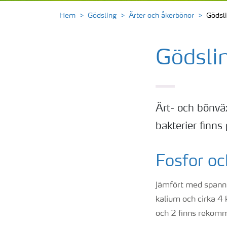
Hem
Gödsling
Ärter och åkerbönor
Gödsli
Gödslin
Ärt- och bönvä
bakterier finns 
Fosfor o
Jämfört med spannmå
kalium och cirka 4 
och 2 finns rekomme