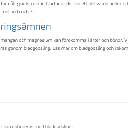
för dålig jordstruktur. Därför är det vid ett pH-värde under 6 
a mellan 6 och 7.
äringsämnen
 mangan och magnesium kan förekomma i ärter och bönor. Vi
öras genom bladgödsling. Läs mer om bladgödsling och reko
t kan optimeras med bladgödsling.