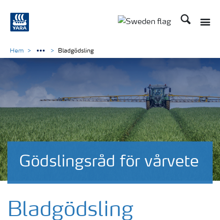
Sök
Hem
Bladgödsling
Gödslingsråd för vårvete
Bladgödsling