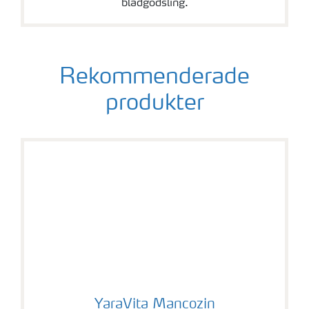
bladgödsling.
Rekommenderade
produkter
YaraVita Mancozin
YaraVita Mancozin