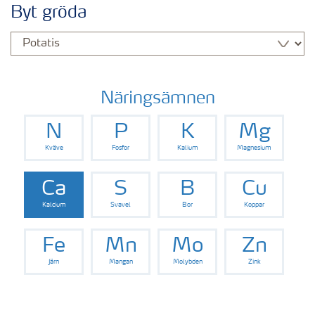
Byt gröda
Näringsämnen
N
P
K
Mg
Kväve
Fosfor
Kalium
Magnesium
Ca
S
B
Cu
Kalcium
Svavel
Bor
Koppar
Fe
Mn
Mo
Zn
Järn
Mangan
Molybden
Zink