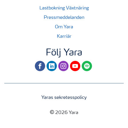
Lastbokning Växtnäring
Pressmeddelanden
Om Yara
Karriär
Följ Yara
facebook
linkedin
instagram
youtube
spotify
Yaras sekretesspolicy
2026 Yara