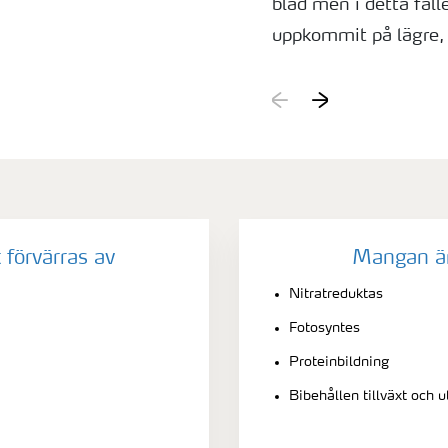
blad men i detta fall
uppkommit på lägre, 
förvärras av
Mangan är 
Nitratreduktas
Fotosyntes
Proteinbildning
Bibehållen tillväxt och u