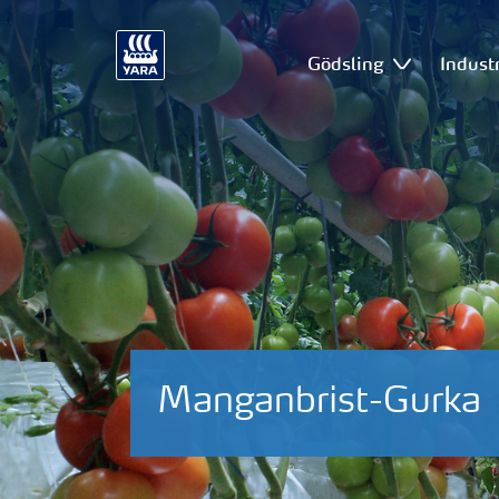
Gödsling
Industr
Manganbrist-Gurka