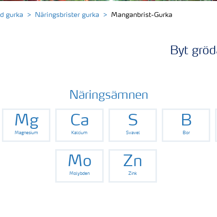
d gurka
Näringsbrister gurka
Manganbrist-Gurka
Byt gröd
Näringsämnen
Mg
Ca
S
B
Magnesium
Kalcium
Svavel
Bor
Mo
Zn
Molybden
Zink