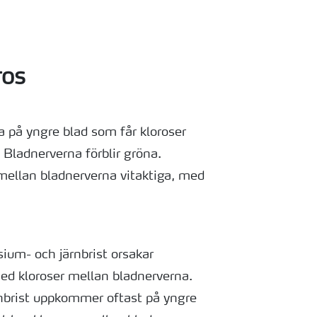
ros
 på yngre blad som får kloroser
 Bladnerverna förblir gröna.
mellan bladnerverna vitaktiga, med
um- och järnbrist orsakar
d kloroser mellan bladnerverna.
rist uppkommer oftast på yngre