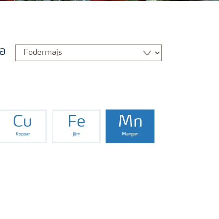
a
Cu
Fe
Mn
Koppar
Järn
Mangan