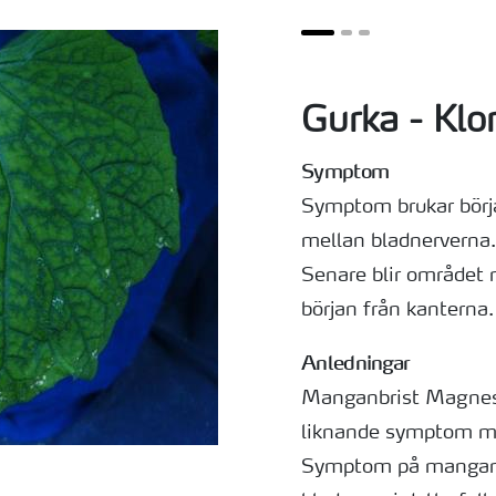
Gurka - Klo
Symptom
Symptom brukar börja
mellan bladnerverna.
Senare blir området 
början från kanterna.
Anledningar
Manganbrist Magnesi
liknande symptom me
Symptom på manganb