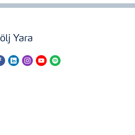
ölj Yara
cebook
linkedin
instagram
youtube
spotify