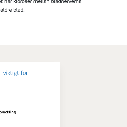
et har kloroser mellan bladnerverna
äldre blad.
viktigt för
tveckling