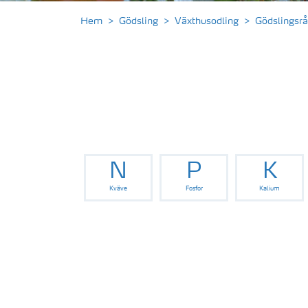
Hem
Gödsling
Växthusodling
Gödslingsrå
N
P
K
Kväve
Fosfor
Kalium