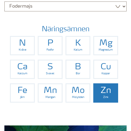
Näringsämnen
N
P
K
Mg
Kväve
Fosfor
Kalium
Magnesium
Ca
S
B
Cu
Kalcium
Svavel
Bor
Koppar
Fe
Mn
Mo
Zn
Järn
Mangan
Molybden
Zink