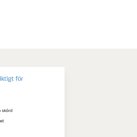
iktigt för
 skörd
tet