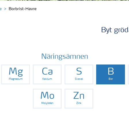
e
Borbrist-Havre
Byt gröd
Näringsämnen
Mg
Ca
S
B
Magnesium
Kalcium
Svavel
Bor
Mo
Zn
Molybden
Zink