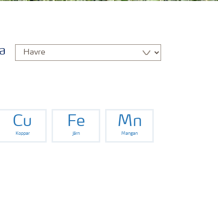
a
Cu
Fe
Mn
Koppar
Järn
Mangan