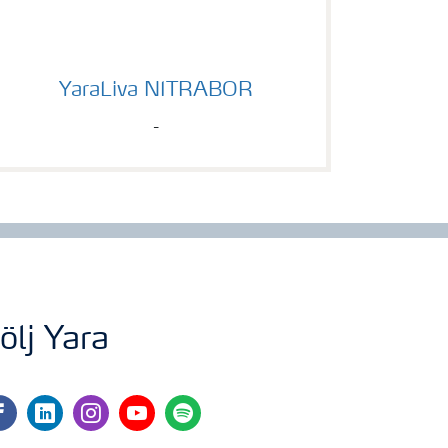
YaraLiva NITRABOR
YaraLiva NITRABOR
-
ölj Yara
cebook
linkedin
instagram
youtube
spotify