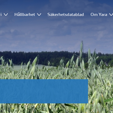
i
Hållbarhet
Säkerhetsdatablad
Om Yara