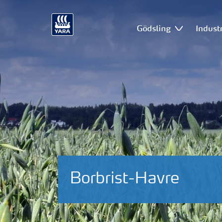
Gödsling
Industr
Borbrist-Havre