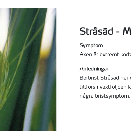
Stråsäd - M
Symptom
Axen är extremt kort
Anledningar
Borbrist Stråsäd har 
tillförs i växtföljde
några bristsymptom.