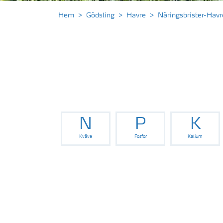
Hem
Gödsling
Havre
Näringsbrister-Havr
N
P
K
Kväve
Fosfor
Kalium