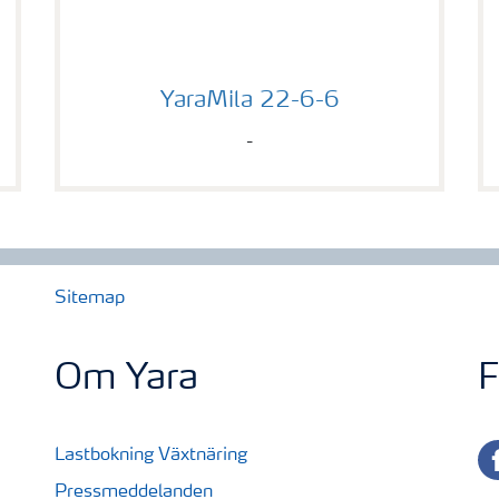
YaraMila 22-6-6
YaraMila 22-6-6
-
Sitemap
Om Yara
F
fa
Lastbokning Växtnäring
Pressmeddelanden