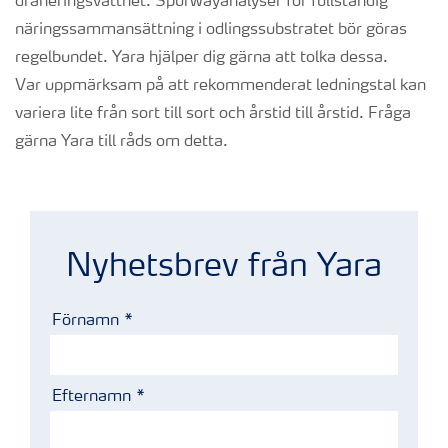
dräneringsvattnet. Spurwayanalyser för fullständig
näringssammansättning i odlingssubstratet bör göras
regelbundet. Yara hjälper dig gärna att tolka dessa.
Var uppmärksam på att rekommenderat ledningstal kan
variera lite från sort till sort och årstid till årstid. Fråga
gärna Yara till råds om detta.
Niels med gurkor
Nyhetsbrev från Yara
Förnamn
Efternamn