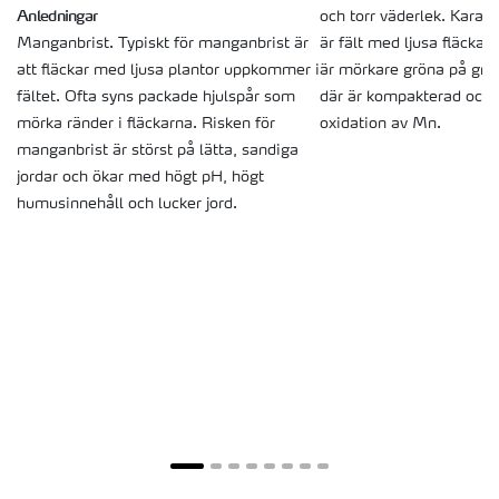
Anledningar
och torr väderlek. Karak
Manganbrist. Typiskt för manganbrist är
är fält med ljusa fläckar
att fläckar med ljusa plantor uppkommer i
är mörkare gröna på grun
fältet. Ofta syns packade hjulspår som
där är kompakterad och 
mörka ränder i fläckarna. Risken för
oxidation av Mn.
manganbrist är störst på lätta, sandiga
jordar och ökar med högt pH, högt
humusinnehåll och lucker jord.