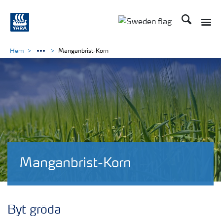
Sök
Toggle
Toggle country langu
Hem
Manganbrist-Korn
Manganbrist-Korn
Byt gröda