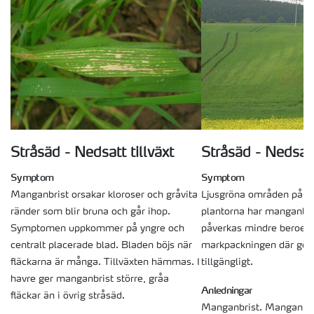
Stråsäd - Nedsatt tillväxt
Stråsäd - Nedsatt
Symptom
Symptom
Manganbrist orsakar kloroser och gråvita
Ljusgröna områden på fäl
ränder som blir bruna och går ihop.
plantorna har manganbri
Symptomen uppkommer på yngre och
påverkas mindre beroend
centralt placerade blad. Bladen böjs när
markpackningen där gö
fläckarna är många. Tillväxten hämmas. I
tillgängligt.
havre ger manganbrist större, gråa
Anledningar
fläckar än i övrig stråsäd.
Manganbrist. Manganbris