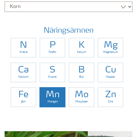
Näringsämnen
N
P
K
Mg
Kväve
Fosfor
Kalium
Magnesium
Ca
S
B
Cu
Kalcium
Svavel
Bor
Koppar
Fe
Mn
Mo
Zn
Järn
Mangan
Molybden
Zink