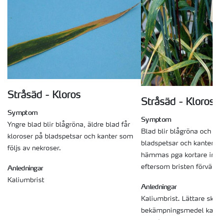
Stråsäd - Kloros
Stråsäd - Kloros
Symptom
Symptom
Yngre blad blir blågröna, äldre blad får
Blad blir blågröna och få
kloroser på bladspetsar och kanter som
bladspetsar och kanter. 
följs av nekroser.
hämmas pga kortare inte
eftersom bristen förvärr
Anledningar
Kaliumbrist
Anledningar
Kaliumbrist. Lättare ska
bekämpningsmedel kan g