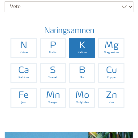
Näringsämnen
N
P
K
Mg
Kväve
Fosfor
Kalium
Magnesium
Ca
S
B
Cu
Kalcium
Svavel
Bor
Koppar
Fe
Mn
Mo
Zn
Järn
Mangan
Molybden
Zink