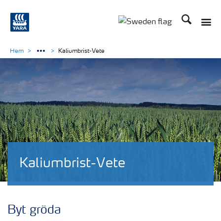
Sök
Toggle
Toggle country langu
Hem
Kaliumbrist-Vete
Kaliumbrist-Vete
Byt gröda