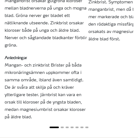
Manganbrist orsakar gulgröna kloroser
Zinkbrist. Symptomen li
mellan bladnerverna på unga och mogna
manganbrist, men då bli
blad. Gröna nerver ger bladet ett
mer markerade och bladk
nätliknande utseende. Zinkbrist orsakar
den rödaktiga missfärgn
kloroser både på unga och äldre blad.
orsakats av magnesiumbr
Nerver och sågtandade bladkanter förblir
äldre blad först.
gröna.
Anledningar
Mangan- och zinkbrist Brister på båda
mikronäringsämnen uppkommer ofta i
samma område, ibland även samtidigt.
De är svåra att skilja på och kräver
ytterligare tester. Järnbrist kan vara en
orsak till kloroser på de yngsta bladen,
medan magnesiumbrist orsakar kloroser
på äldre blad.