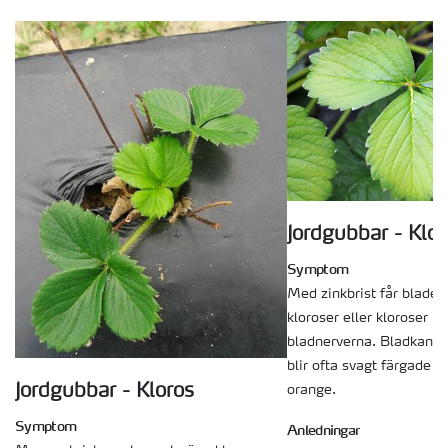
Jordgubbar - Klor
Symptom
Med zinkbrist får bladen
kloroser eller kloroser m
bladnerverna. Bladkante
blir ofta svagt färgade i 
Jordgubbar - Kloros
orange.
Symptom
Anledningar