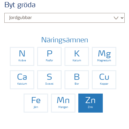
Byt gröda
Näringsämnen
N
P
K
Mg
Kväve
Fosfor
Kalium
Magnesium
Ca
S
B
Cu
Kalcium
Svavel
Bor
Koppar
Fe
Mn
Zn
Järn
Mangan
Zink