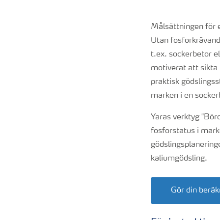
Målsättningen för e
Utan fosforkrävande
t.ex. sockerbetor e
motiverat att sikta
praktisk gödslings
marken i en sockerb
Yaras verktyg "Bör
fosforstatus i mark
gödslingsplanering
kaliumgödsling.
Gör din berä