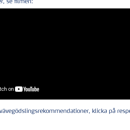
r, se filmen:
kvävegödslingsrekommendationer, klicka på resp