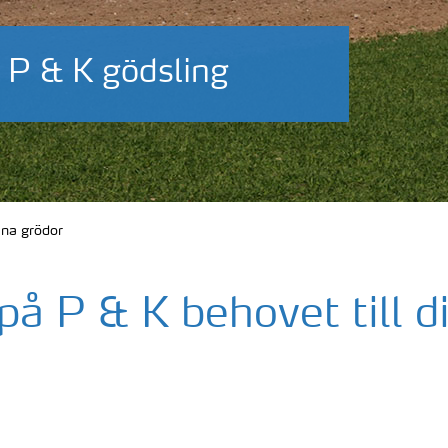
 P & K gödsling
ina grödor
å P & K behovet till d