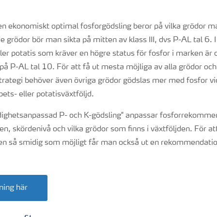
n ekonomiskt optimal fosforgödsling beror på vilka grödor ma
 grödor bör man sikta på mitten av klass III, dvs P-AL tal 6. I
ller potatis som kräver en högre status för fosfor i marken är
 på P-AL tal 10. För att få ut mesta möjliga av alla grödor och
strategi behöver även övriga grödor gödslas mer med fosfor vi
ets- eller potatisväxtföljd.
dighetsanpassad P- och K-gödsling" anpassar fosforrekomme
en, skördenivå och vilka grödor som finns i växtföljden. För at
en så smidig som möjligt får man också ut en rekommendatio
kning här