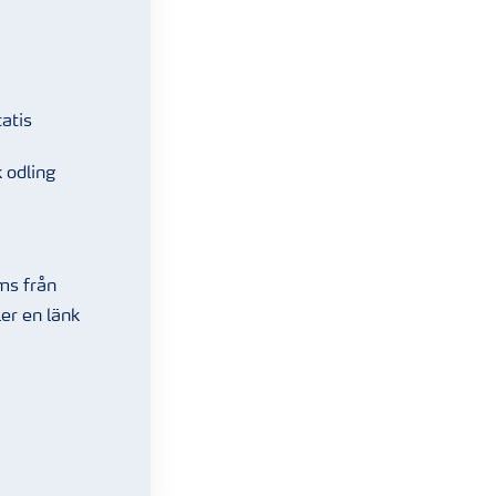
atis
 odling
sms från
er en länk