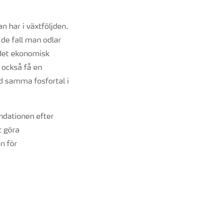
n har i växtföljden.
 de fall man odlar
 det ekonomisk
 också få en
d samma fosfortal i
ndationen efter
t göra
n för