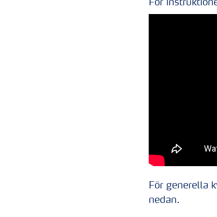
För instruktione
För generella 
nedan.