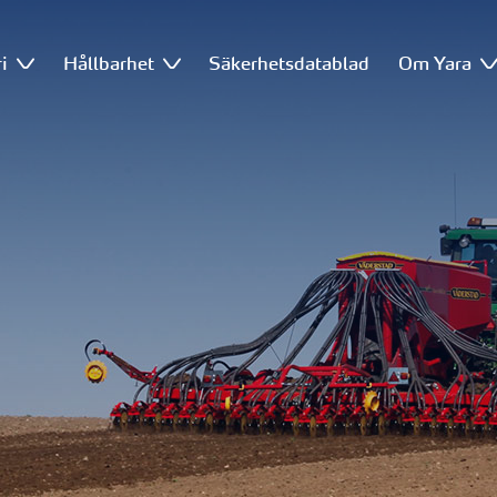
i
Hållbarhet
Säkerhetsdatablad
Om Yara