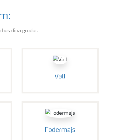
om:
n hos dina grödor.
Vall
Fodermajs