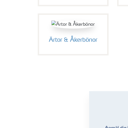
Ärtor & Åkerbönor
Höstvete