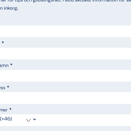
är för tips och gödslingsråd. Alltid aktuellt information för 
din inkorg.
namn
ess
mer