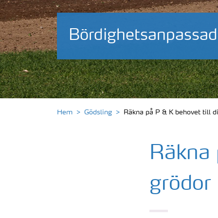
Bördighetsanpassad
Hem
Gödsling
Räkna på P & K behovet till d
Räkna p
grödor