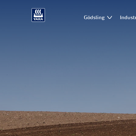
Gödsling
Industr