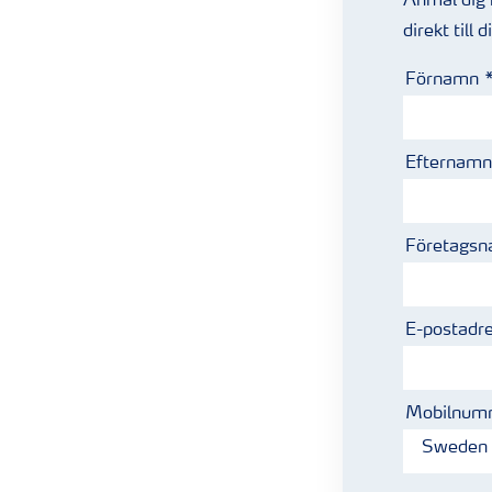
Anmäl dig h
direkt till 
Förnamn
Efternamn
Företags
E-postadr
Mobilnum