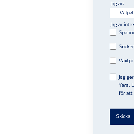
Jag är:
Jag är int
Spann
Socker
Växtpr
Jag ger
Yara. 
för att
Skicka